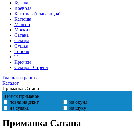
Булава
Воевода
Касатка - (плавающая)
Катюша
Малыш
Москит
Сатана
Секира
Сушка
Тополь
ТТ
Крючки
Секира - Стрейч
Главная страница
Каталог
Приманка Сатана
Поиск приманок
ловля на джиг
на окуня
на судака
на щуку
Приманка Сатана